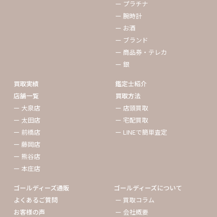
ー プラチナ
ー 腕時計
ー お酒
ー ブランド
ー 商品券・テレカ
ー 銀
買取実績
鑑定士紹介
店舗一覧
買取方法
ー 大泉店
ー 店頭買取
ー 太田店
ー 宅配買取
ー 前橋店
ー LINEで簡単査定
ー 藤岡店
ー 熊谷店
ー 本庄店
ゴールディーズ通販
ゴールディーズについて
よくあるご質問
ー 買取コラム
お客様の声
ー 会社概要