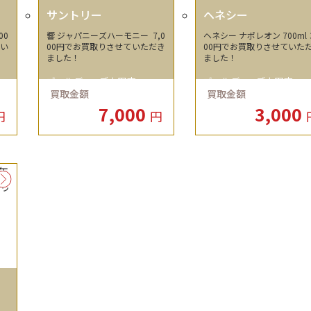
サントリー
ヘネシー
00
響 ジャパニーズハーモニー 7,0
ヘネシー ナポレオン 700ml 3
てい
00円でお買取りさせていただき
00円でお買取りさせていた
ました！
ました！
ゴールディーズ太田店
ゴールディーズ太田店
買取金額
買取金額
7,000
3,000
円
円