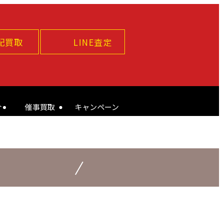
配買取
LINE査定
介
催事買取
キャンペーン