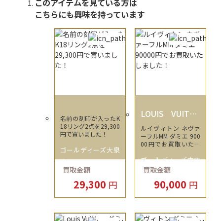
このアイテムを見ている方は
こちらにも興味を持っています
LOUIS VUITTO
名前の刻印が入ったK
N
18リング2点を29,300
ルイヴィトン ネヴァ
円で買いました！
ーフルMM ダミエ 900
00円でお買取いたし
ゴールディーズ大泉
ました！
ゴールディーズ本庄
店
買取金額
買取金額
店
29,300
90,000
円
円