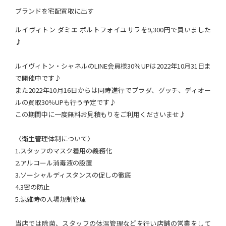
ブランドを宅配買取に出す
ルイヴィトン ダミエ ポルトフォイユサラを9,300円で買いました
♪
ルイヴィトン・シャネルのLINE会員様30％UPは2022年10月31日ま
で開催中です♪
また2022年10月16日からは同時進行でプラダ、グッチ、ディオー
ルの買取30％UPも行う予定です♪
この期間中に一度無料お見積もりをご利用くださいませ♪
〈衛生管理体制について〉
1.スタッフのマスク着用の義務化
2.アルコール消毒液の設置
3.ソーシャルディスタンスの促しの徹底
4.3密の防止
5.混雑時の入場規制管理
当店では除菌、スタッフの体温管理などを行い店舗の営業をして