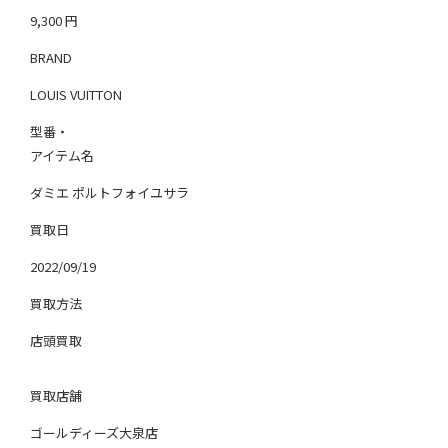
9,300
円
BRAND
LOUIS VUITTON
型番・
アイテム名
ダミエ ポルトフォイユサラ
買取日
2022/09/19
買取方法
店頭買取
買取店舗
ゴールディーズ大泉店