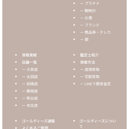
ー プラチナ
ー 腕時計
ー お酒
ー ブランド
ー 商品券・テレカ
ー 銀
買取実績
鑑定士紹介
店舗一覧
買取方法
ー 大泉店
ー 店頭買取
ー 太田店
ー 宅配買取
ー 前橋店
ー LINEで簡単査定
ー 藤岡店
ー 熊谷店
ー 本庄店
ゴールディーズ通販
ゴールディーズについ
て
よくあるご質問