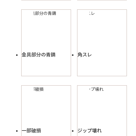
金具部分の青錆
角スレ
一部破損
ジップ壊れ