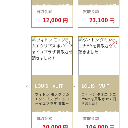
せていただきました。
ゴールディーズ太田
ゴールディーズ太田
買取金額
買取金額
店
店
12,000
23,100
円
円
LOUIS VUITTO
LOUIS VUITTO
N
N
ヴィトン モノグラム
ヴィトン ダミエ シエ
エクリプス ポルトフ
ナMMを買取させて頂
ォイユブラザ 買取さ
きました！
せ頂きました！
ゴールディーズ太田
ゴールディーズ太田
買取金額
買取金額
店
店
30,000
104,000
円
円