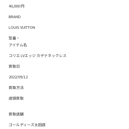
40,000
円
BRAND
LOUIS VUITTON
型番・
アイテム名
コリエ LVエッジ カデナネックレス
買取日
2022/09/12
買取方法
店頭買取
買取店舗
ゴールディーズ太田店