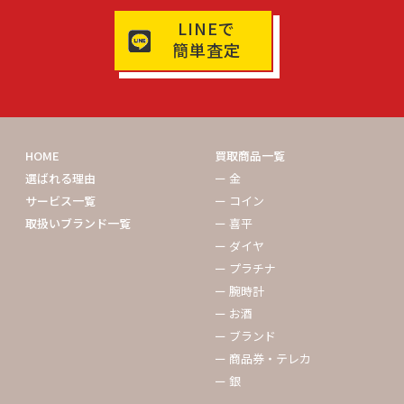
LINEで
簡単査定
HOME
買取商品一覧
選ばれる理由
ー 金
サービス一覧
ー コイン
取扱いブランド一覧
ー 喜平
ー ダイヤ
ー プラチナ
ー 腕時計
ー お酒
ー ブランド
ー 商品券・テレカ
ー 銀