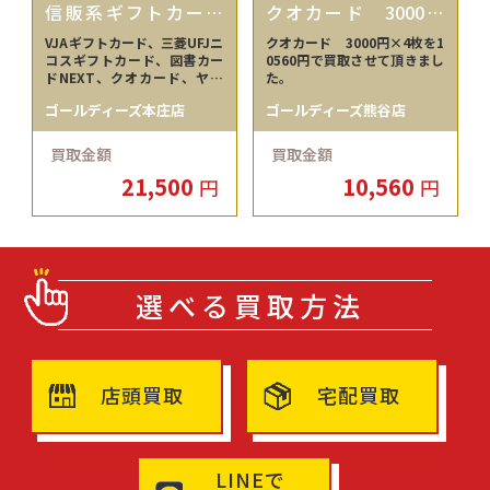
信販系ギフトカード
クオカード 3000円
（VJA、UFJニコス）
×4枚
VJAギフトカード、三菱UFJニ
クオカード 3000円×4枚を1
コスギフトカード、図書カー
0560円で買取させて頂きまし
ドNEXT、クオカード、ヤマ
た。
ダ電機お買い物優待券 21500
ゴールディーズ本庄店
ゴールディーズ熊谷店
円でお買取しました！
買取金額
買取金額
21,500
10,560
円
円
選べる買取方法
店頭買取
宅配買取
LINEで