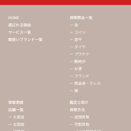
HOME
買取商品一覧
選ばれる理由
ー 金
サービス一覧
ー コイン
取扱いブランド一覧
ー 喜平
ー ダイヤ
ー プラチナ
ー 腕時計
ー お酒
ー ブランド
ー 商品券・テレカ
ー 銀
買取実績
鑑定士紹介
店舗一覧
買取方法
ー 大泉店
ー 店頭買取
ー 太田店
ー 宅配買取