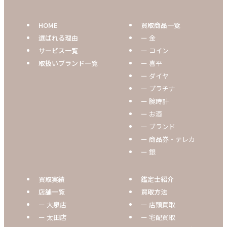
HOME
買取商品一覧
選ばれる理由
ー 金
サービス一覧
ー コイン
取扱いブランド一覧
ー 喜平
ー ダイヤ
ー プラチナ
ー 腕時計
ー お酒
ー ブランド
ー 商品券・テレカ
ー 銀
買取実績
鑑定士紹介
店舗一覧
買取方法
ー 大泉店
ー 店頭買取
ー 太田店
ー 宅配買取