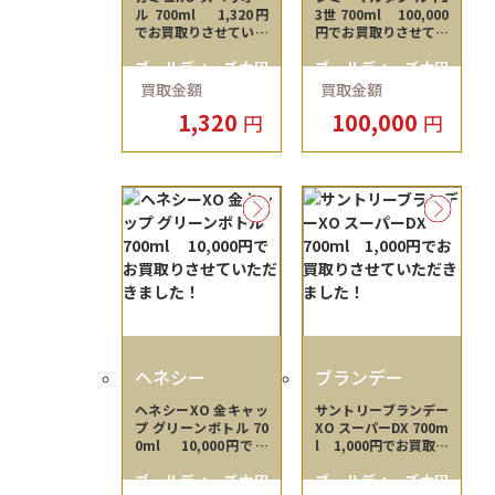
ル 700ml 1,320円
3世 700ml 100,000
でお買取りさせていた
円でお買取りさせてい
だきました！
ただきました！
ゴールディーズ太田
ゴールディーズ太田
買取金額
買取金額
店
店
1,320
100,000
円
円
ヘネシー
ブランデー
ヘネシーXO 金キャッ
サントリーブランデー
プ グリーンボトル 70
XO スーパーDX 700m
0ml 10,000円でお
l 1,000円でお買取り
買取りさせていただき
させていただきまし
ゴールディーズ太田
ゴールディーズ太田
ました！
た！