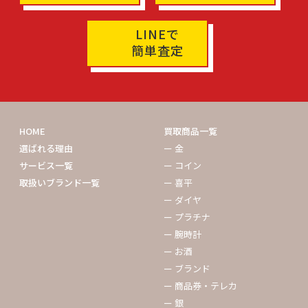
LINEで
簡単査定
HOME
買取商品一覧
選ばれる理由
ー 金
サービス一覧
ー コイン
取扱いブランド一覧
ー 喜平
ー ダイヤ
ー プラチナ
ー 腕時計
ー お酒
ー ブランド
ー 商品券・テレカ
ー 銀