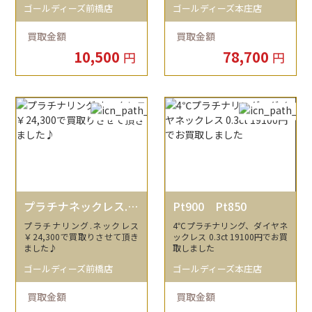
ゴールディーズ前橋店
ゴールディーズ本庄店
した！
買取金額
買取金額
10,500
78,700
円
円
プラチナネックレス.リ
Pt900 Pt850
ング
プラチナリング.ネックレス
4℃プラチナリング、ダイヤネ
￥24,300で買取りさせて頂き
ックレス 0.3ct 19100円でお買
ました♪
取しました
ゴールディーズ前橋店
ゴールディーズ本庄店
買取金額
買取金額